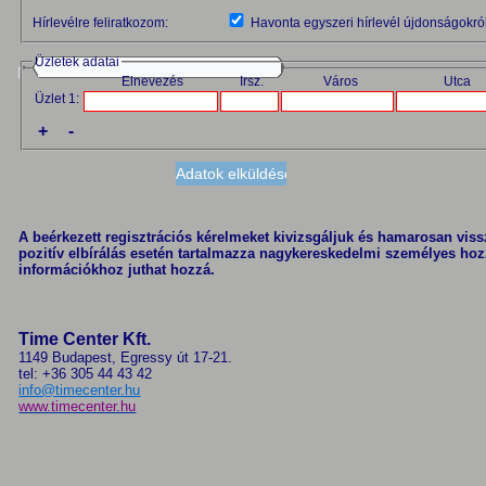
Hírlevélre feliratkozom:
Havonta egyszeri hírlevél újdonságokról
Üzletek adatai
Elnevezés
Irsz.
Város
Utca
Üzlet 1:
+
-
A beérkezett regisztrációs kérelmeket kivizsgáljuk és hamarosan vissza
pozitív elbírálás esetén tartalmazza nagykereskedelmi személyes hoz
információkhoz juthat hozzá.
Time Center Kft.
1149 Budapest, Egressy út 17-21.
tel: +36 305 44 43 42
info@timecenter.hu
www.timecenter.hu