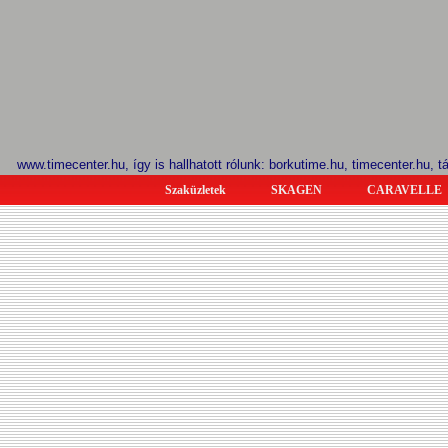
www.timecenter.hu, így is hallhatott rólunk: borkutime.hu, timecenter.hu, 
Szaküzletek
SKAGEN
CARAVELLE