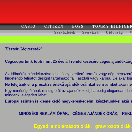
CASIO
CITIZEN
BOSS
TOMMY HILFIGE
Szaküzletek
Szervizek
Újdonság
V
Tisztelt Cégvezetők!
Cégcsoportunk több mint 25 éve áll rendelkezésére céges ajándéktá
Az időmérők ajándékozása lehet "egyszerűen" termék vagy cég népszerűs
hirdetendő feliratot designt tartalmazó fali, asztali vagy karóra.
De akár loj
Ne felejtsük el a presztízs értékű ajándék óráinkat sem amiket akár né
Egy minőségi órának mindig örül az ajándékozott, ha pedig elegánsan de 
mindenki elégedett lehet.
Európai szinten is kiemelkedő nagykereskedelmi készletünkkel akár az
MINŐSÉGI REKLÁM ÓRÁK, CÉGES AJÁNDÉK ÓRÁK, REKLÁ
Egyedi emblémázott órák, gravírozott órák,