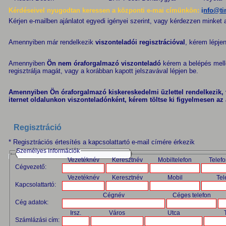
Kérdéseivel nyugodtan keressen a központi e-mai címünkön:
i
nfo@ti
Kérjen e-mailben ajánlatot egyedi igényei szerint, vagy kérdezzen minket
Amennyiben már rendelkezik
viszonteladói regisztrációval
, kérem lépje
Amennyiben
Ön nem óraforgalmazó viszonteladó
kérem a
belépés
mell
regisztrálja magát, vagy a korábban kapott jelszavával lépjen be.
Amennyiben Ön óraforgalmazó kiskereskedelmi üzlettel rendelkezik, 
iternet oldalunkon viszonteladónként, kérem töltse ki figyelmesen az 
Regisztráció
* Regisztrációs értesítés a kapcsolattartó e-mail címére érkezik
Személyes információk
Vezetéknév
Keresztnév
Mobiltelefon
Telef
Cégvezető:
Vezetéknév
Keresztnév
Mobil
Tel
Kapcsolattartó:
Cégnév
Céges telefon
Cég adatok:
Irsz.
Város
Utca
Számlázási cím: