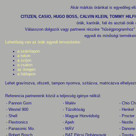
Akár márkás óráinkat is egyedileg ell
CITIZEN, CASIO, HUGO BOSS, CALVIN KLEIN, TOMMY HILF
órák, karórák, fali és asztali ór
Válasszon dolgozói vagy partnerei részére "hűségprogramhoz"
egyedi és minőségi termékei
Lehetőség van az órák egyedi tervezésére:
a számlapon
a tokon
a szíjon
a csaton
az űvegen
a hátlapon
Lehet gravírozva, ofszett, tampon nyomva, szitázva, matricázva elhelyezn
Referencia partnereink közül a teljesség igénye nélkül:
- Pannon Gsm
- Malév
- Chio C
- Westel 900
- Tűzoltóság
- Henkel
- Shell
- Magyar Honvédség
- Procte
- Flextronics
- Apeh
- Nestle
- Panasonic Mo.
- MÁV
- Danone
- Robert Bosch
- BAT Pécsi Dohánygyár
- Toyota