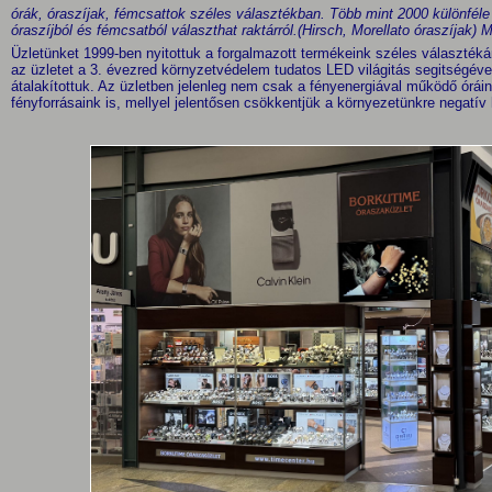
órák, óraszíjak, fémcsattok széles választékban.
Több mint 2000 különféle 
óraszíjból és fémcsatból választhat raktárról.(Hirsch, Morellato óraszíjak)
Üzletünket 1999-ben nyitottuk a forgalmazott termékeink széles választé
az üzletet a 3. évezred környzetvédelem tudatos LED világitás segitségéve
átalakítottuk. Az üzletben jelenleg nem csak a fényenergiával működő órá
fényforrásaink is, mellyel jelentősen csökkentjük a környezetünkre negatí