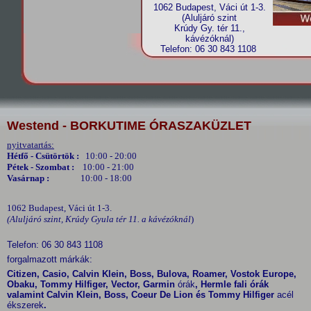
1062 Budapest, Váci út 1-3.
(Aluljáró szint
Krúdy Gy. tér 11.,
kávézóknál)
Telefon: 06 30 843 1108
Westend - BORKUTIME ÓRASZAKÜZLET
nyitvatartás:
Hétfő - Csütörtök :
10:00 - 20:00
Pétek - Szombat :
10:00 - 21:00
Vasárnap :
10:00 - 18:00
1062 Budapest, Váci út 1-3.
(Aluljáró szint, Krúdy Gyula tér 11. a kávézóknál
)
Telefon: 06 30 843 1108
forgalmazott márkák:
Citizen, Casio, Calvin Klein, Boss, Bulova, Roamer, Vostok Europe,
Obaku, Tommy Hilfiger, Vector, Garmin
órák
, Hermle fali órák
valamint Calvin Klein, Boss, Coeur De Lion és Tommy Hilfiger
acél
ékszerek
.