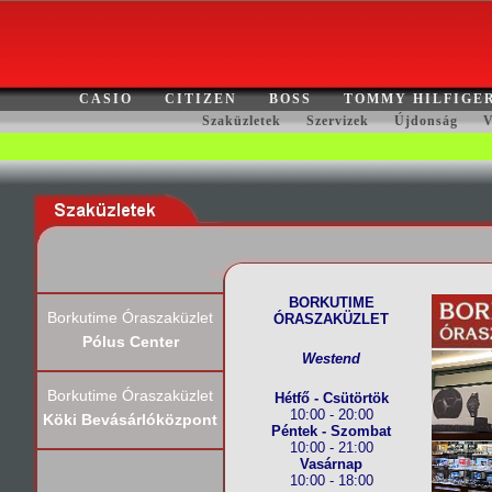
CASIO
CITIZEN
BOSS
TOMMY HILFIGE
Szaküzletek
Szervizek
Újdonság
V
BORKUTIME
Borkutime Óraszaküzlet
ÓRASZAKÜZLET
Pólus Center
Westend
Borkutime Óraszaküzlet
Hétfő - Csütörtök
10:00 - 20:00
Köki Bevásárlóközpont
Péntek - Szombat
10:00 - 21:00
Vasárnap
10:00 - 18:00