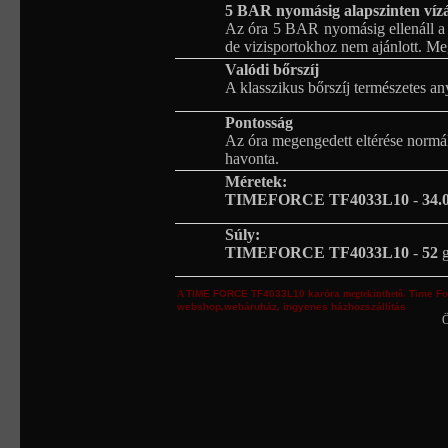
5 BAR nyomásig alapszinten vízá
Az óra 5 BAR nyomásig ellenáll a 
de vizisportokhoz nem ajánlott. M
Valódi bőrszíj
A klasszikus bőrszíj természetes an
Pontosság
Az óra megengedett eltérése normá
havonta.
Méretek:
TIMEFORCE TF4033L10
-
34.
Súly:
TIMEFORCE TF4033L10
-
52
A
TIME FORCE
TF4033L10
karóra
megtekinthető.
Time Fo
webshop
,
webáruház
,
ingyenes házhozszállítás
Ö