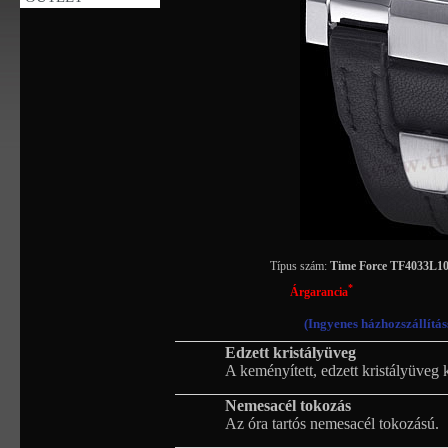
Típus szám:
Time Force TF4033L
*
Árgarancia
(Ingyenes házhozszállítás
Edzett kristályüveg
A keményített, edzett kristályüveg 
Nemesacél tokozás
Az óra tartós nemesacél tokozású.