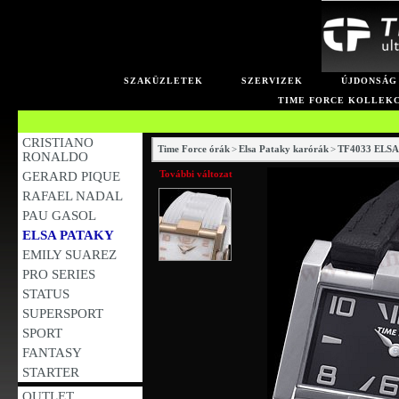
SZAKÜZLETEK
SZERVIZEK
ÚJDONSÁG
TIME FORCE KOLLEK
CRISTIANO
Time Force órák
>
Elsa Pataky karórák
>
TF4033 ELS
RONALDO
További változat
GERARD PIQUE
RAFAEL NADAL
PAU GASOL
ELSA PATAKY
EMILY SUAREZ
PRO SERIES
STATUS
SUPERSPORT
SPORT
FANTASY
STARTER
OUTLET