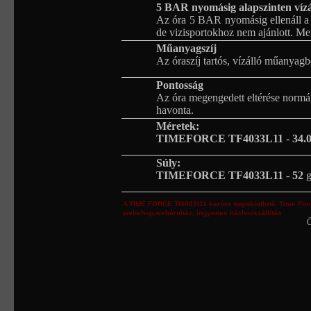
5 BAR nyomásig alapszinten vízá
Az óra 5 BAR nyomásig ellenáll a 
de vizisportokhoz nem ajánlott. M
Műanyagszíj
Az óraszíj tartós, vízálló műanyagb
Pontosság
Az óra megengedett eltérése normá
havonta.
Méretek:
TIMEFORCE TF4033L11
-
34.
Súly:
TIMEFORCE TF4033L11
-
52
A
TIME FORCE
Tf4033l11
karóra
megtekinthető.
Time For
webshop
,
webáruház
,
ingyenes házhozszállítás
Ö