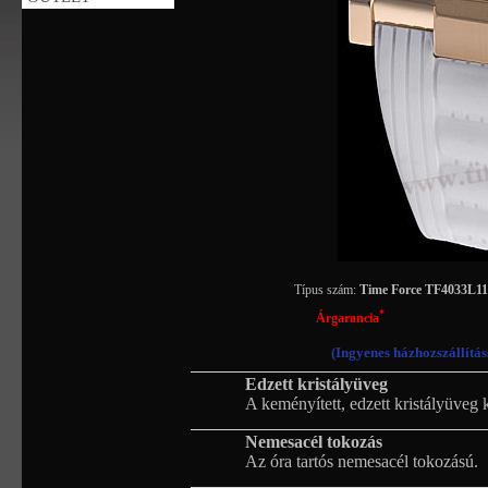
Típus szám:
Time Force TF4033L
*
Árgarancia
(Ingyenes házhozszállítás
Edzett kristályüveg
A keményített, edzett kristályüveg 
Nemesacél tokozás
Az óra tartós nemesacél tokozású.