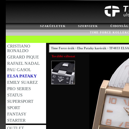
SZAKÜZLETEK
SZERVIZEK
ÚJDONSÁG
TIME FORCE KOLLEK
CRISTIANO
Time Force órák
>
Elsa Pataky karórák
>
TF4033 ELS
RONALDO
További változat
GERARD PIQUE
RAFAEL NADAL
PAU GASOL
ELSA PATAKY
EMILY SUAREZ
PRO SERIES
STATUS
SUPERSPORT
SPORT
FANTASY
STARTER
OUTLET