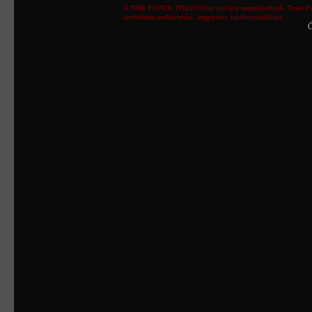
A
TIME FORCE
Tf3247l01m
karóra
megtekinthető.
Time F
webshop
,
webáruház
,
ingyenes házhozszállítás
Ö