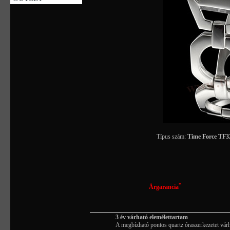
Típus szám:
Time Force TF
*
Árgarancia
3 év várható elemélettartam
A megbízható pontos quartz óraszerkezetet vá