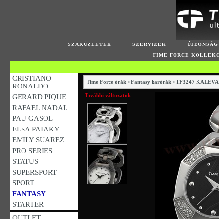
SZAKÜZLETEK
SZERVIZEK
ÚJDONSÁG
TIME FORCE KOLLEK
CRISTIANO
Time Force órák
>
Fantasy karórák
>
TF3247 KALEVA
RONALDO
További változatok
GERARD PIQUE
RAFAEL NADAL
PAU GASOL
ELSA PATAKY
EMILY SUAREZ
PRO SERIES
STATUS
SUPERSPORT
SPORT
FANTASY
STARTER
OUTLET