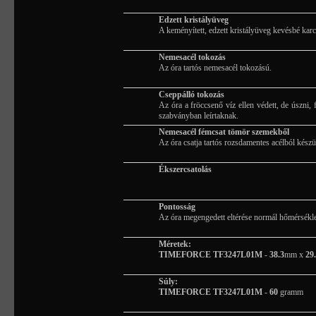
Edzett kristályüveg
A keményített, edzett kristályüveg kevésbé karc
Nemesacél tokozás
Az óra tartós nemesacél tokozású.
Cseppálló tokozás
Az óra a fröccsenő víz ellen védett, de úszn
szabványban leírtaknak.
Nemesacél fémcsat tömör szemekből
Az óra csatja tartós rozsdamentes acélból készü
Ékszercsatolás
Pontosság
Az óra megengedett eltérése normál hőmérsékl
Méretek:
TIMEFORCE TF3247L01M
-
38.3
mm x
29
Súly:
TIMEFORCE TF3247L01M
-
60
gramm