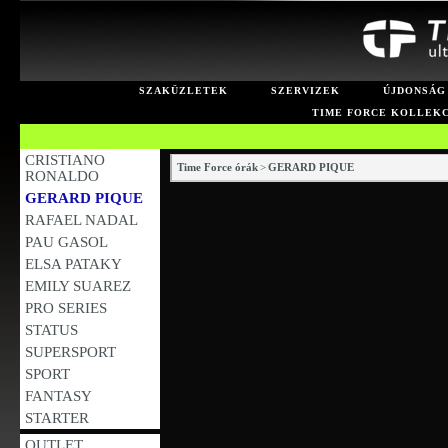
SZAKÜZLETEK
SZERVIZEK
ÚJDONSÁG
TIME FORCE KOLLEK
CRISTIANO
Time Force órák
>
GERARD PIQUE
RONALDO
GERARD PIQUE
RAFAEL NADAL
PAU GASOL
ELSA PATAKY
EMILY SUAREZ
PRO SERIES
STATUS
SUPERSPORT
SPORT
FANTASY
STARTER
OUTLET