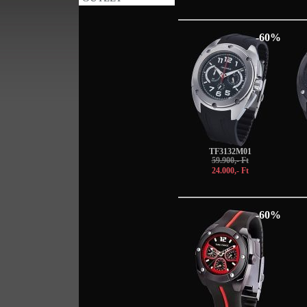
-60%
TF3132M01
59.900,- Ft
24.000,- Ft
-60%