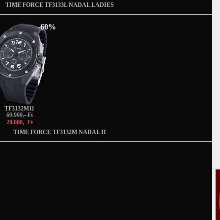
TIME FORCE TF3133L NADAL LADIES
-60%
TF3132M11
69.900,- Ft
28.000,- Ft
TIME FORCE TF3132M NADAL II