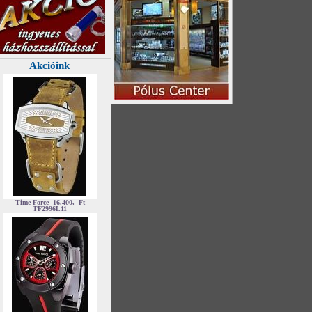
Akcióink
Time Force
16.400,- Ft
TF2996L11