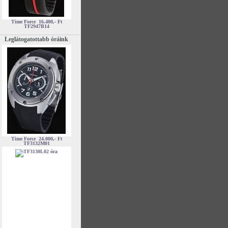
Time Force
16.400,- Ft
TF2947B14
Leglátogatottabb óráink
Time Force
24.000,- Ft
TF3132M01