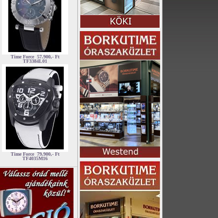
Time Force
57.900,- Ft
TF3384L01
Time Force
79.900,- Ft
TF4035M16