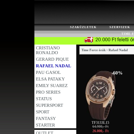
SZAKÜZLETEK
SZERVIZEK
TIME 
CRISTIANO
Time Force órák
>
Rafael Nadal
RONALDO
GERARD PIQUE
RAFAEL NADAL
PAU GASOL
-60%
ELSA PATAKY
EMILY SUAREZ
PRO SERIES
STATUS
SUPERSPORT
SPORT
FANTASY
TF3133L15
STARTER
64.900,- Ft
26.000,- Ft
OUTLET