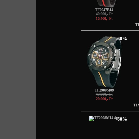
TF2947B14
40.900,- Ft
16.400,- Ft
T
-60%
TF2909M09
49.900,- Ft
20.000,- Ft
TI
-60%