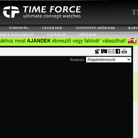
Timecenter
ÚJDONSÁG
CÉGEKNEK
VISZONTELADÓKNAK
KAP
FORCE KOLLEKCIÓ
VÁSÁRLÁS
FŐOLDAL
Rendezés: