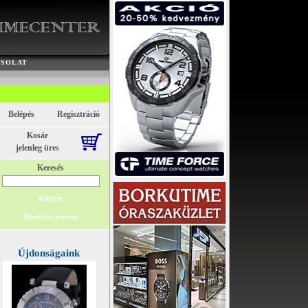
Akció
CSOLAT
Belépés
Regisztráció
Kosár
jelenleg üres
Keresés
Részletes keresés
Újdonságaink