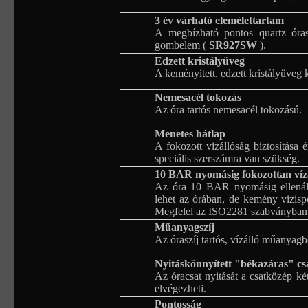
3 év várható elemélettartam
A megbízható pontos quartz óras
gombelem (
SR927SW
).
Edzett kristályüveg
A keményített, edzett kristályüveg 
Nemesacél tokozás
Az óra tartós nemesacél tokozású.
Menetes hátlap
A fokozott vizállóság biztosítása 
speciális szerszámra van szükség.
10 BAR nyomásig fokozottan víz
Az óra 10 BAR nyomásig ellenáll
lehet az órában, de kemény vizispor
Megfelel az ISO2281 szabványban 
Műanyagszíj
Az óraszíj tartós, vízálló műanyagb
Nyitáskönnyített "békazáras" cs
Az óracsat nyitását a csatközép k
elvégezheti.
Pontosság