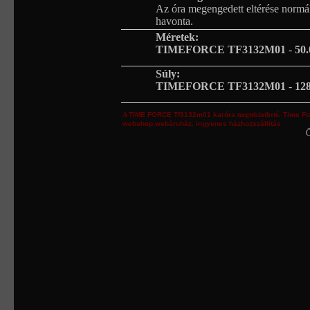
Az óra megengedett eltérése normá
havonta.
Méretek:
TIMEFORCE TF3132M01
-
50.
Súly:
TIMEFORCE TF3132M01
-
12
A
TIME FORCE
Tf3132m01
karóra
megtekinthető.
Time Fo
webshop
,
webáruház
,
ingyenes házhozszállítás
Ö