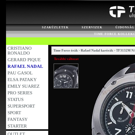
SZAKÜZLETEK
SZERVIZEK
ÚJDONSÁG
TIME FORCE KOLLEK
CRISTIANO
Time Force órák
>
Rafael Nadal karórák
>
TF3132M NA
RONALDO
További változat
GERARD PIQUE
RAFAEL NADAL
PAU GASOL
ELSA PATAKY
EMILY SUAREZ
PRO SERIES
STATUS
SUPERSPORT
SPORT
FANTASY
STARTER
OUTLET