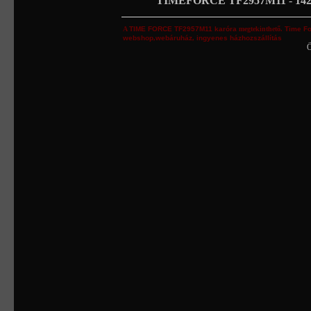
TIMEFORCE TF2957M11
-
14
A
TIME FORCE
TF2957M11
karóra
megtekinthető.
Time F
webshop
,
webáruház
,
ingyenes házhozszállítás
Ö