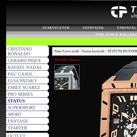
SZAKÜZLETEK
SZERVIZEK
ÚJDONSÁG
TIME FORCE KOLLEK
CRISTIANO
Time Force órák
>
Status karórák
>
TF2957M HUNTE
RONALDO
További változat
GERARD PIQUE
RAFAEL NADAL
PAU GASOL
ELSA PATAKY
EMILY SUAREZ
PRO SERIES
STATUS
SUPERSPORT
SPORT
FANTASY
STARTER
OUTLET