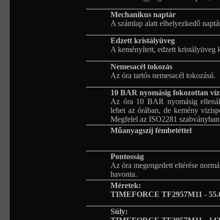
Mechanikus naptár
A számlap alatt elhelyezkedő naptá
Edzett kristályüveg
A keményített, edzett kristályüveg 
Nemesacél tokozás
Az óra tartós nemesacél tokozású.
10 BAR nyomásig fokozottan víz
Az óra 10 BAR nyomásig ellenáll
lehet az órában, de kemény vizispor
Megfelel az ISO2281 szabványban 
Műanyagszíj fémbetéttel
Pontosság
Az óra megengedett eltérése normá
havonta.
Méretek:
TIMEFORCE TF2957M11
-
55.
Súly: