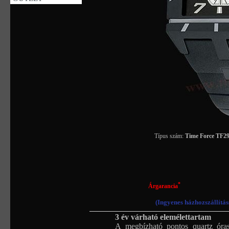
Típus szám:
Time Force TF
*
Árgarancia
(Ingyenes házhozszállítás
3 év várható elemélettartam
A megbízható pontos quartz óras