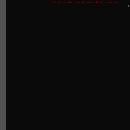
webshop
,
webáruház
,
ingyenes házhozszállítás
Ö