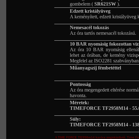
gombelem (
SR621SW
).
Edzett kristályüveg
A keményített, edzett kristályüveg 
Nemesacél tokozás
Az óra tartós nemesacél tokozású.
10 BAR nyomásig fokozottan víz
Az óra 10 BAR nyomásig ellenáll
lehet az órában, de kemény vizispor
Megfelel az ISO2281 szabványban 
Műanyagszíj fémbetéttel
Pontosság
Az óra megengedett eltérése normá
havonta.
Méretek:
TIMEFORCE TF2958M14
-
55.
Súly:
TIMEFORCE TF2958M14
-
13
A
TIME FORCE
Tf2958m14
karóra
megtekinthető.
Time Fo