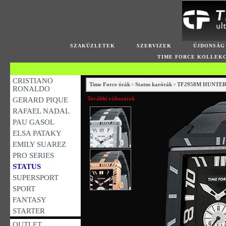
SZAKÜZLETEK
SZERVIZEK
ÚJDONSÁG
TIME FORCE KOLLEK
CRISTIANO
Time Force órák
>
Status karórák
>
TF2958M HUNTE
RONALDO
További változatok
GERARD PIQUE
RAFAEL NADAL
PAU GASOL
ELSA PATAKY
EMILY SUAREZ
PRO SERIES
STATUS
SUPERSPORT
SPORT
FANTASY
STARTER
OUTLET