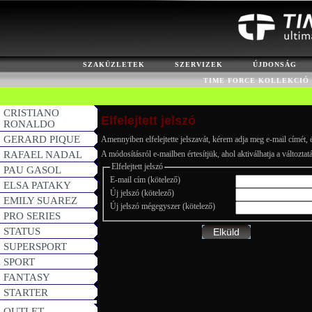
SZAKÜZLETEK
SZERVIZEK
ÚJDONSÁG
TIME FORCE KOLLEKCIÓ
CRISTIANO
Elfelejtett jelszó
RONALDO
GERARD PIQUE
Amennyiben elfelejtette jelszavát, kérem adja meg e-mail címét, é
RAFAEL NADAL
A módosításról e-mailben értesítjük, ahol aktiválhatja a változtatá
Elfelejtett jelszó
PAU GASOL
E-mail cím (kötelező)
ELSA PATAKY
Új jelszó (kötelező)
EMILY SUAREZ
Új jelszó mégegyszer (kötelező)
PRO SERIES
STATUS
SUPERSPORT
SPORT
FANTASY
STARTER
OUTLET